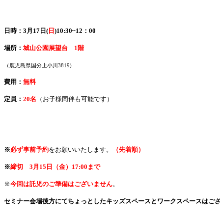
日時：3
月17
日(
日
)
10:30~12：00
場所：
城山公園展望台 1階
（鹿児島県国分上小川3819)
費用：
無料
定員：
20名
（お子様同伴も可能です）
※
必ず
事前予約
をお願いいたします。
（先着順）
※
締切 3月15日（金）17:00まで
※
今回は託児のご準備はございません
。
セミナー会場後方にてちょっとしたキッズスペースとワークスペースはご