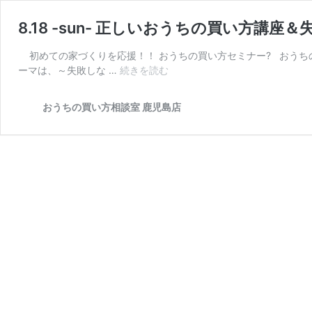
8.18 -sun- 正しいおうちの買い方
初めての家づくりを応援！！ おうちの買い方セミナー? おうち
8.18
ーマは、～失敗しな …
続きを読む
-
sun-
おうちの買い方相談室 鹿児島店
正
し
い
お
う
ち
の
買
い
方
講
座
＆
失